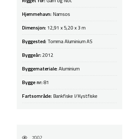
Rigget for:
Garn og Not
Hjemmehavn:
Namsos
Dimensjon:
12,91 x 5,20 x 3 m
Byggested:
Tomma Aluminium AS
Byggeår:
2012
Byggemateriale:
Aluminium
Bygge nr:
81
Fartsområde:
Bankfiske I/Kystfiske
7002