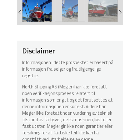
Disclaimer
Informasjonen i dette prospektet er basert på
informasjon fra selger og fra tilgjengelige
registre.
North Shipping AS (Megler) har ikke foretatt
noen verifikasjonsprosess relatert til
informasjon som er gitt og det forutsettes at
denne informasjonen er korrekt. Videre har
Megler ikke foretatt noen vurdering av teknisk
tilstand av fartøyet, dets maskineri, løst eller
fast utstyr. Megler gir ikke noen garantier eller
forsikring for at faktiske feil ikke kan ha
oppstått ved utarbeidelse av denne