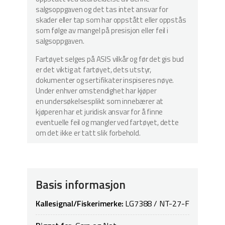
salgsoppgaven og det tas intet ansvar for
skader eller tap som har oppstått eller oppstås
som følge av mangel på presisjon eller feil i
salgsoppgaven.
Fartøyet selges på ASIS vilkår og før det gis bud
er det viktig at fartøyet, dets utstyr,
dokumenter og sertifikater inspiseres nøye.
Under enhver omstendighet har kjøper
en undersøkelsesplikt som innebærer at
kjøperen har et juridisk ansvar for å finne
eventuelle feil og mangler ved fartøyet, dette
om det ikke er tatt slik forbehold.
Basis informasjon
Kallesignal/Fiskerimerke:
LG7388 / NT-27-F