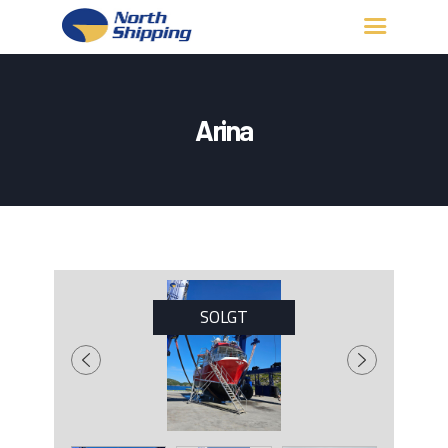
HJEM
OM OSS
Arina
FARTØY
FISKERITILLATELSE
KONTAKT OSS
LOGG INN
SOLGT