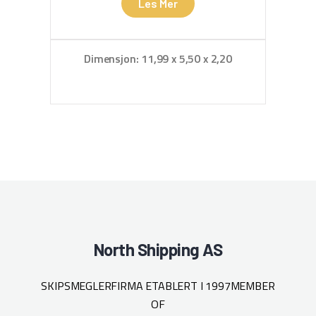
Les Mer
Dimensjon: 11,99 x 5,50 x 2,20
D
North Shipping AS
SKIPSMEGLERFIRMA ETABLERT I 1997
MEMBER
OF