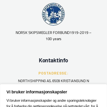
NORSK SKIPSMEGLER FORBUND
1919-2019 –
100 years
Kontaktinfo
POSTADRESSE:
NORTH SHIPPING AS, 6509 KRISTIANSUND N
Vi bruker informasjonskapsler
TELEFON
:
+ 47 715 40 000
Vi bruker informasjonskapsler og andre sporingsteknologier
for å forbedre din nettleseropplevelse på nettstedet vårt, for å